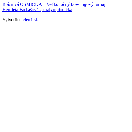
Bláznivá OSMIČKA – Veľkonočný bowlingový turnaj
Henrieta Farkašová -paralympionička
Vytvorilo
Jelen1.sk