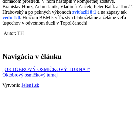
domácom prostredí. V ňom nastúpili v kompletnej zostave,
Branislav Honz, Adam Janík, Vladimír Zaiček, Peter Balík a Tomáš
Hrabovský a po pekných výkonoch
zvíťazili 8:1
a na zápasy tak
vedú 1:0
. Hráčom BBM k víťazstvu blahoželáme a želáme veľa
úspechov v odvetnom dueli v Topoľčanoch!
Autor: TH
Navigácia v článku
„OKTÓBROVÝ OSMIČKOVÝ TURNAJ“
Októbrový osmičkový turnaj
Vytvorilo
Jelen1.sk