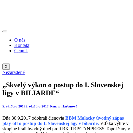
O nás
Kontakt
Cenník
X
Nezaradené
„Skvelý výkon o postup do I. Slovenskej
ligy v BILIARDE“
5. októbra 2017
5. októbra 2017
|
Renata Harbutová
Dňa 30.9.2017 odohrali členovia
BBM Malacky úvodný zápas
play-off o postup do I. Slovenskej ligy v biliarde.
Vďaka výhre v
skupine hrali úvodný duel proti BK TRISTANPRESS Topoľčany v