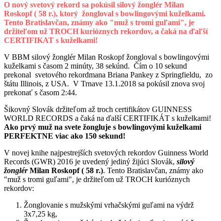
O nový svetový rekord sa pokúsil silový žonglér Milan
Roskopf ( 58 r.), ktorý žongloval s bowlingovými kuželkami.
Tento Bratislavčan, známy ako "muž s tromi guľami", je
držiteľom už TROCH kurióznych rekordov, a čaká na ďaľší
CERTIFIKAT s kuželkami!
V BBM silový žonglér Milan Roskopf žongloval s bowlingovými
kuželkami s časom 2 minúty, 38 sekúnd. Čím o 10 sekund
prekonal svetového rekordmana Briana Pankey z Springfieldu, zo
štátu Illinois, z USA. V Trnave 13.1.2018 sa pokúsil znova svoj
prekonať s časom 2:44.
Šikovný Slovák držiteľom až troch certifikátov GUINNESS
WORLD RECORDS a čaká na ďalší CERTIFIKÁT s kuželkami!
Ako prvý muž na svete žongluje s bowlingovými kuželkami
PERFEKTNE viac ako 150 sekund!
V novej knihe najpestrejších svetových rekordov Guinness World
Records (GWR) 2016 je uvedený jediný žijúci Slovák,
silový
žonglér
Milan Roskopf ( 58 r.)
. Tento Bratislavčan, známy ako
"muž s tromi guľami", je držiteľom už TROCH kurióznych
rekordov:
Žonglovanie s mužskými vrhačskými guľami na výdrž
3x7,25 kg,