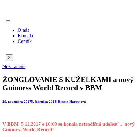
O nás
Kontakt
Cenník
X
Nezaradené
ŽONGLOVANIE S KUŽELKAMI a nový
Guinness World Record v BBM
29. novembra 2017
5. februára 2018
|
Renata Harbutová
V BBM 5.12.2017 o 16:00 sa konala netradičná udalosť „ nový
Guinness World Record“