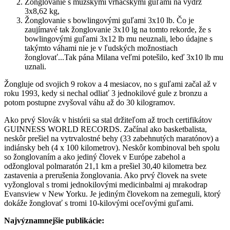
Žonglovanie s mužskými vrhačskými guľami na výdrž
3x8,62 kg,
Žonglovanie s bowlingovými guľami 3x10 lb. Čo je
zaujímavé tak žonglovanie 3x10 lg na tomto rekorde, že s
bowlingovými guľami 3x12 lb mu neuznali, lebo údajne s
takýmto váhami nie je v ľudských možnostiach
žonglovať...Tak pána Milana veľmi potešilo, keď 3x10 lb mu
uznali.
Žongluje od svojich 9 rokov a 4 mesiacov, no s guľami začal až v
roku 1993, kedy si nechal odliať 3 jednokilové gule z bronzu a
potom postupne zvyšoval váhu až do 30 kilogramov.
Ako prvý Slovák v histórii sa stal držiteľom až troch certifikátov
GUINNESS WORLD RECORDS. Začínal ako basketbalista,
neskôr prešiel na vytrvalostné behy (33 zabehnutých maratónov) a
indiánsky beh (4 x 100 kilometrov). Neskôr kombinoval beh spolu
so žonglovaním a ako jediný človek v Európe zabehol a
odžongloval polmaratón 21,1 km a prešiel 30,40 kilometra bez
zastavenia a prerušenia žonglovania. Ako prvý človek na svete
vyžongloval s tromi jednokilovými medicinbalmi aj mrakodrap
Evansview v New Yorku. Je jediným človekom na zemeguli, ktorý
dokáže žonglovať s tromi 10-kilovými oceľovými guľami.
Najvýznamnejšie publikácie: