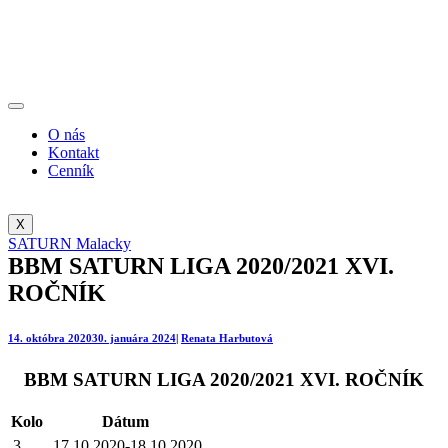
O nás
Kontakt
Cenník
X
SATURN Malacky
BBM SATURN LIGA 2020/2021 XVI.
ROČNÍK
14. októbra 2020
30. januára 2024
|
Renata Harbutová
BBM SATURN LIGA 2020/2021 XVI. ROČNÍK
Kolo
Dátum
3
17.10.2020-18.10.2020