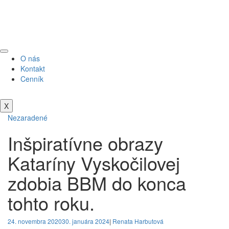
O nás
Kontakt
Cenník
X
Nezaradené
Inšpiratívne obrazy
Kataríny Vyskočilovej
zdobia BBM do konca
tohto roku.
24. novembra 2020
30. januára 2024
|
Renata Harbutová