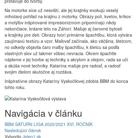
pretavuje do tvorby.
Na motorke síce už nesviští, ale jej krajinky evokujú veselý
mihotavý pohľad na krajinu z motorky. Obrazy polí, kvetov, kríkov
a motýľov inšpirované impresionizmom pripomínajú nikdy
nekončiace, krásne leto na Záhorí. Maľuje aj čarovné bytosti
a krajinky pre deti. Obrazy tvorí primárne špachtľou, ktorá vytvára
zaujímavú textúru a vzor. Maľovať začínala, ako väčšina, štetcom,
no odkedy objavila čaro maľby špachtľou, k štetcu sa podľa
vlastných slov už takmer vôbec nevracia. Okrem špachtle
nájdeme v jej tvorbe aj techniky s akrylom a olejom, rada sa učí
a skúša nové techniky. Katarína maľuje pre radosť, a radosť
svojim dielom skutočne aj rozdáva.
Inšpiratívne obrazy Kataríny Vyskočilovej zdobia BBM do konca
tohto roku.
Navigácia v článku
BBM SATURN LIGA 2020/2021 XVI. ROČNÍK
Nasledujúci článok
Vytvorilo
Jelen1.sk