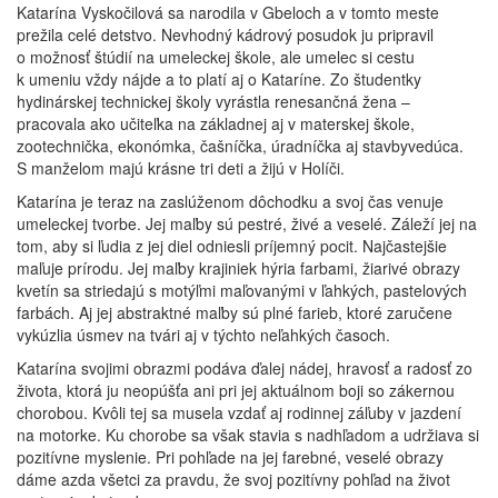
Katarína Vyskočilová sa narodila v Gbeloch a v tomto meste
prežila celé detstvo. Nevhodný kádrový posudok ju pripravil
o možnosť štúdií na umeleckej škole, ale umelec si cestu
k umeniu vždy nájde a to platí aj o Kataríne. Zo študentky
hydinárskej technickej školy vyrástla renesančná žena –
pracovala ako učiteľka na základnej aj v materskej škole,
zootechnička, ekonómka, čašníčka, úradníčka aj stavbyvedúca.
S manželom majú krásne tri deti a žijú v Holíči.
Katarína je teraz na zaslúženom dôchodku a svoj čas venuje
umeleckej tvorbe. Jej maľby sú pestré, živé a veselé. Záleží jej na
tom, aby si ľudia z jej diel odniesli príjemný pocit. Najčastejšie
maľuje prírodu. Jej maľby krajiniek hýria farbami, žiarivé obrazy
kvetín sa striedajú s motýľmi maľovanými v ľahkých, pastelových
farbách. Aj jej abstraktné maľby sú plné farieb, ktoré zaručene
vykúzlia úsmev na tvári aj v týchto neľahkých časoch.
Katarína svojimi obrazmi podáva ďalej nádej, hravosť a radosť zo
života, ktorá ju neopúšťa ani pri jej aktuálnom boji so zákernou
chorobou. Kvôli tej sa musela vzdať aj rodinnej záľuby v jazdení
na motorke. Ku chorobe sa však stavia s nadhľadom a udržiava si
pozitívne myslenie. Pri pohľade na jej farebné, veselé obrazy
dáme azda všetci za pravdu, že svoj pozitívny pohľad na život